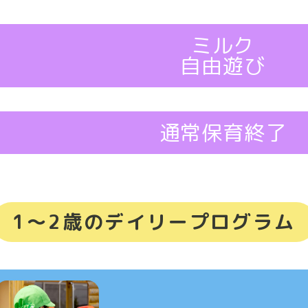
ミルク
自由遊び
通常保育終了
1～2歳のデイリープログラム