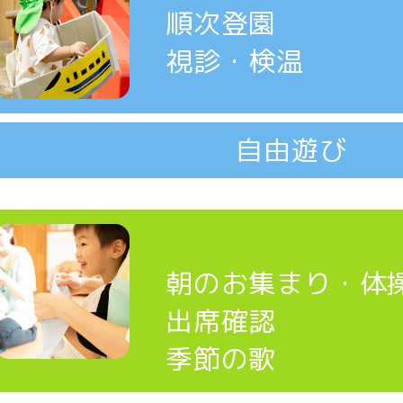
順次登園
視診・検温
自由遊び
朝のお集まり・体
出席確認
季節の歌