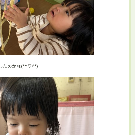
のかな(*^▽^*)