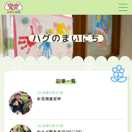
ハグのまいにち
記事一覧
2026年3月27日
お花見遠足🌸
2026年3月25日
わらべ歌あそび(*^▽^*)