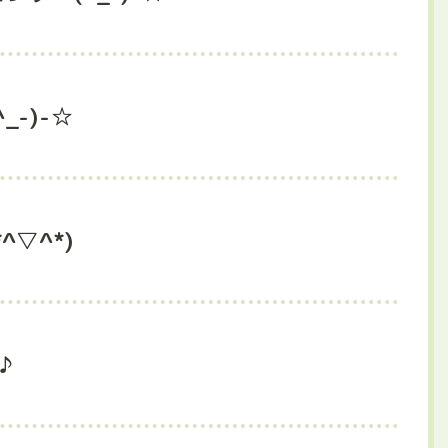
_-)-☆
^▽^*)
♪