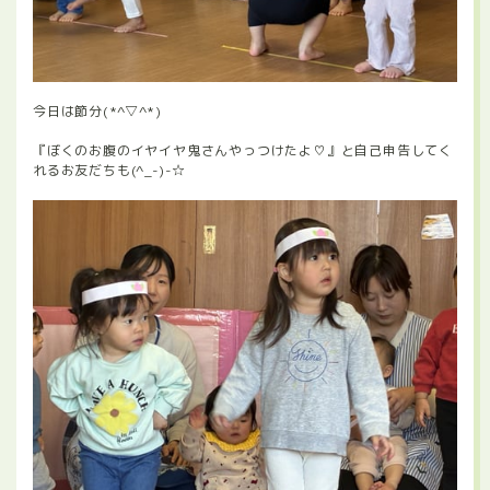
今日は節分(*^▽^*)
『ぼくのお腹のイヤイヤ鬼さんやっつけたよ♡』と自己申告してく
れるお友だちも(^_-)-☆