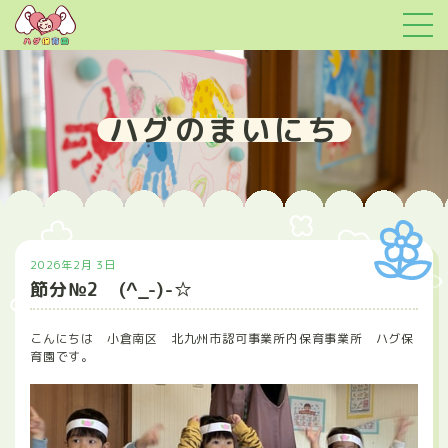
ハグのまいにち
2026年2月 3日
節分№2 (^_-)-☆
こんにちは 小倉南区 北九州市認可事業所内保育事業所 ハグ保
育園です。