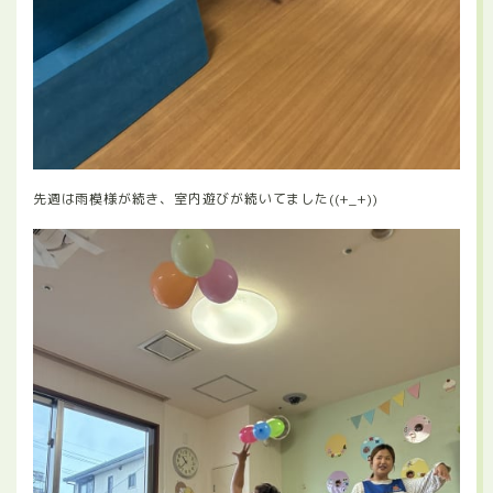
先週は雨模様が続き、室内遊びが続いてました((+_+))