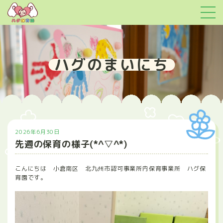
ハグのまいにち
2026年6月30日
先週の保育の様子(*^▽^*)
こんにちは 小倉南区 北九州市認可事業所内保育事業所 ハグ保
育園です。